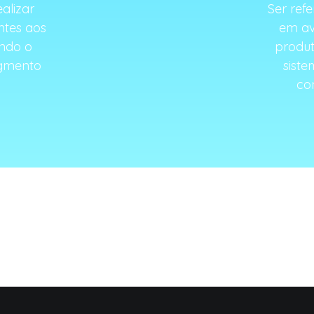
alizar
Ser refe
ntes aos
em av
ando o
produt
egmento
siste
co