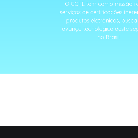
O CCPE tem como missão re
serviços de certificações inere
produtos eletrônicos, busc
avanço tecnológico deste s
no Brasil.