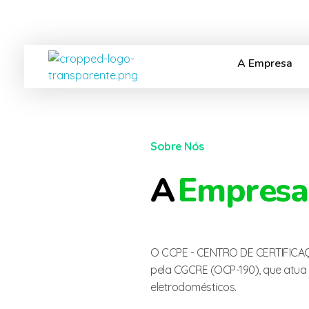
A Empresa
ccpecertificacao
OCD
Sobre Nós
A
Empresa
O CCPE - CENTRO DE CERTIFICA
pela CGCRE (OCP-190), que atua 
eletrodomésticos.