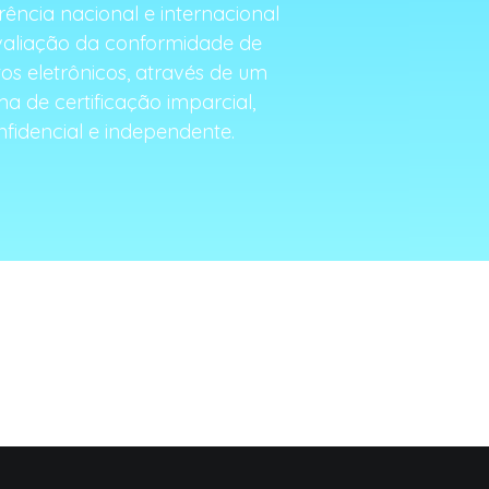
rência nacional e internacional
aliação da conformidade de
os eletrônicos, através de um
ma de certificação imparcial,
nfidencial e independente.