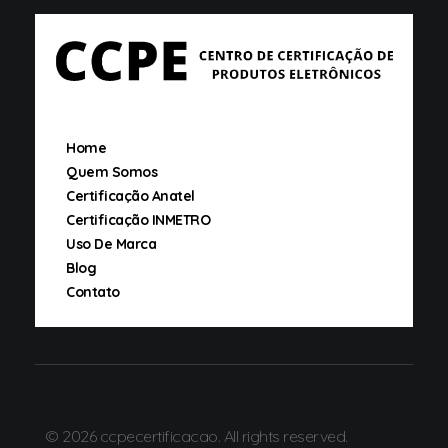
ccpecertificacao
OCD
Home
Quem Somos
Certificação Anatel
Certificação INMETRO
Uso De Marca
Blog
Contato
© 2026 ccpecertificacao. All rights reserved.